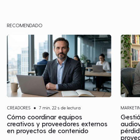
RECOMENDADO
CREADORES
●
7 min, 22 s de lectura
MARKETI
Cómo coordinar equipos
Gestió
creativos y proveedores externos
audiov
en proyectos de contenido
pérdid
proye