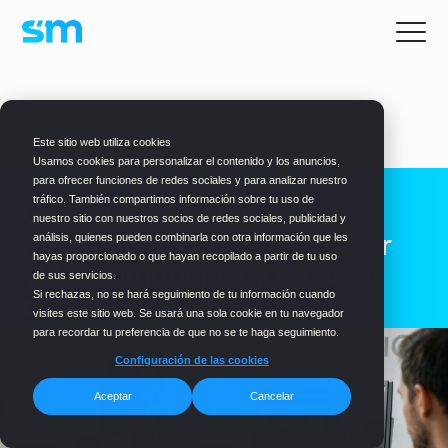
BLOG
> CREADORES
Este sitio web utiliza cookies
Usamos cookies para personalizar el contenido y los anuncios,
para ofrecer funciones de redes sociales y para analizar nuestro
tráfico. También compartimos información sobre tu uso de
Gestión de contenido
nuestro sitio con nuestros socios de redes sociales, publicidad y
multimedia: cómo centralizar
análisis, quienes pueden combinarla con otra información que les
hayas proporcionado o que hayan recopilado a partir de tu uso
vídeos, imágenes y recursos
de sus servicios.
creativos
Si rechazas, no se hará seguimiento de tu información cuando
visites este sitio web. Se usará una sola cookie en tu navegador
para recordar tu preferencia de que no se te haga seguimiento.
Configuración de las cookies
Aceptar
Cancelar