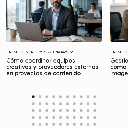
CREADORES
●
7 min, 22 s de lectura
CREADOR
Cómo coordinar equipos
Gestió
creativos y proveedores externos
cómo c
en proyectos de contenido
imágen