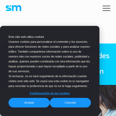
BLOG
> MARKETING
Este sitio web utiliza cookies
Usamos cookies para personalizar el contenido y los anuncios,
para ofrecer funciones de redes sociales y para analizar nuestro
tráfico. También compartimos información sobre tu uso de
Tendencias en gestión de redes
nuestro sitio con nuestros socios de redes sociales, publicidad y
sociales en 2026: lo que las
análisis, quienes pueden combinarla con otra información que les
hayas proporcionado o que hayan recopilado a partir de tu uso
marcas españolas no pueden
de sus servicios.
ignorar
Si rechazas, no se hará seguimiento de tu información cuando
visites este sitio web. Se usará una sola cookie en tu navegador
para recordar tu preferencia de que no se te haga seguimiento.
Configuración de las cookies
Aceptar
Cancelar