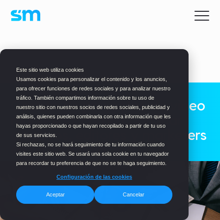
BLOG
> CREADORES
Este sitio web utiliza cookies
Usamos cookies para personalizar el contenido y los anuncios,
para ofrecer funciones de redes sociales y para analizar nuestro
tráfico. También compartimos información sobre tu uso de
Gestión de proyectos de video
nuestro sitio con nuestros socios de redes sociales, publicidad y
marketing: cómo coordinar
análisis, quienes pueden combinarla con otra información que les
hayas proporcionado o que hayan recopilado a partir de tu uso
creativos, editores y marketers
de sus servicios.
en un solo flujo
Si rechazas, no se hará seguimiento de tu información cuando
visites este sitio web. Se usará una sola cookie en tu navegador
para recordar tu preferencia de que no se te haga seguimiento.
Configuración de las cookies
Aceptar
Cancelar