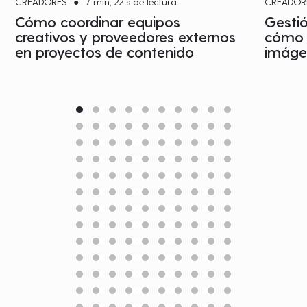
CREADORES
●
7 min, 22 s de lectura
CREADOR
Cómo coordinar equipos
Gestió
creativos y proveedores externos
cómo c
en proyectos de contenido
imágen