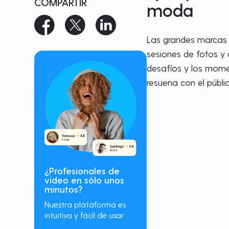
COMPARTIR
moda
Las grandes marcas 
sesiones de fotos y 
desafíos y los mome
resuena con el públic
¿Profesionales de
video en sólo unos
minutos?
Nuestra plataforma es
intuitiva y fácil de usar.