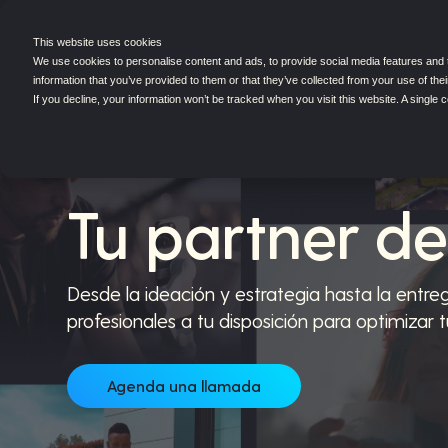
This website uses cookies
S
We use cookies to personalise content and ads, to provide social media features and to
information that you’ve provided to them or that they’ve collected from your use of thei
If you decline, your information won’t be tracked when you visit this website. A singl
Tu partner d
Desde la ideación y estrategia hasta la entr
profesionales a tu disposición para optimizar 
Agenda una llamada