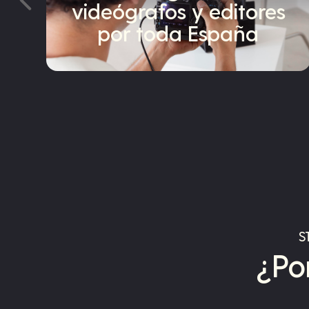
videógrafos y editores
por toda España
S
¿Po