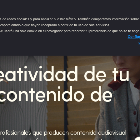
ervicios puntuales
Sectores
Plataforma
 de redes sociales y para analizar nuestro tráfico. También compartimos información sobre 
proporcionado o que hayan recopilado a partir de tu uso de sus servicios.
 Se usará una sola cookie en tu navegador para recordar tu preferencia de que no se te haga
Configu
eatividad de tu
contenido de
ofesionales que producen contenido audiovisual