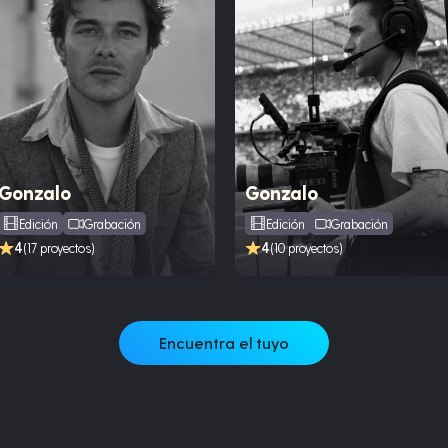
Gonzalo
Gonzalo
Edición
Grabación
Edición
Grabación
4
4
(17 proyectos)
(10 proyectos)
Encuentra el tuyo