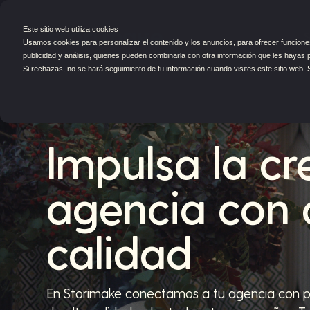
Este sitio web utiliza cookies
S
Usamos cookies para personalizar el contenido y los anuncios, para ofrecer funciones
publicidad y análisis, quienes pueden combinarla con otra información que les hayas 
Si rechazas, no se hará seguimiento de tu información cuando visites este sitio web.
Impulsa la cr
agencia con 
calidad
En Storimake conectamos a tu agencia con pr