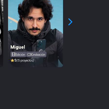
Miguel
Nacho
Edición
Grabación
Edición
Grabación
5
5
(15 proyectos)
(12 proyectos)