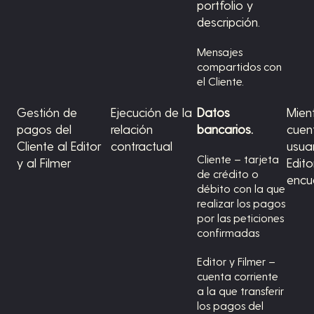
portfolio y
descripción.
Mensajes
compartidos con
el Cliente.
Gestión de
Ejecución de la
Datos
Mient
pagos del
relación
bancarios.
cuen
Cliente al Editor
contractual
usuar
Cliente – tarjeta
y al Filmer
Edito
de crédito o
encu
débito con la que
realizar los pagos
por las peticiones
confirmadas
Editor y Filmer –
cuenta corriente
a la que transferir
los pagos del