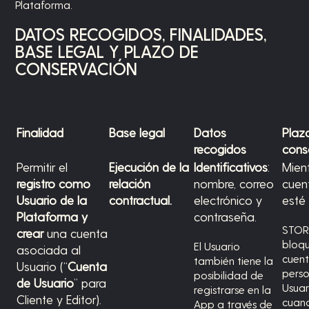
Plataforma.
DATOS
RECOGIDOS, FINALIDADES,
BASE LEGAL Y PLAZO DE
CONSERVACIÓN
Finalidad
Base legal
Datos
Plaz
recogidos
cons
Permitir el
Ejecución de la
Identificativos
:
Mient
registro como
relación
nombre, correo
cuen
Usuario de la
contractual.
electrónico y
esté
Plataforma
y
contraseña.
STOR
crear
una cuenta
bloqu
El Usuario
asociada al
cuent
también tiene la
Usuario (“
Cuenta
perso
posibilidad de
de Usuario
” para
Usuar
registrarse en la
Cliente y Editor).
cuan
App a través de