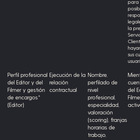
para
posib
respo
legal
la pr
Servi
Clien
haya
sus c
usuar
Perfil profesional
Ejecución de la
Nombre,
Mient
del Editor y del
relación
perfilado de
cuen
Filmer y gestión
contractual
nivel
del E
de encargos*
profesional,
Filme
(Editor)
especialidad,
activ
valoración
(scoring), franjas
horarias de
trabajo,