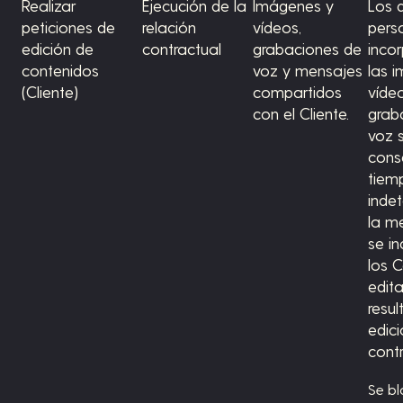
Realizar
Ejecución de la
Imágenes y
Los 
peticiones de
relación
vídeos,
pers
edición de
contractual
grabaciones de
inco
contenidos
voz y mensajes
las 
(Cliente)
compartidos
víde
con el Cliente.
grab
voz 
cons
tiem
inde
la m
se i
los 
edit
resul
edic
cont
Se b