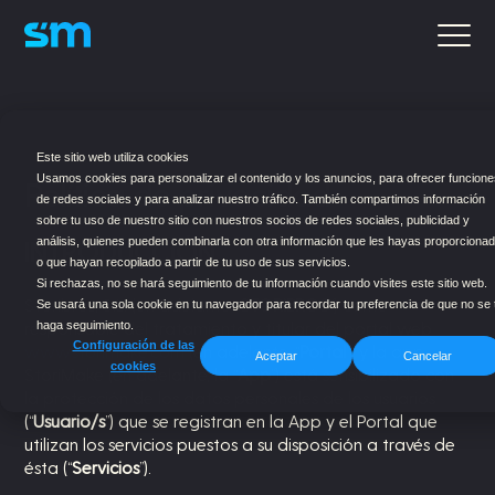
Este sitio web utiliza cookies
Usamos cookies para personalizar el contenido y los anuncios, para ofrecer funcione
Política de privacidad
de redes sociales y para analizar nuestro tráfico. También compartimos información
sobre tu uso de nuestro sitio con nuestros socios de redes sociales, publicidad y
INTRODUCCIÓN
análisis, quienes pueden combinarla con otra información que les hayas proporciona
o que hayan recopilado a partir de tu uso de sus servicios.
Si rechazas, no se hará seguimiento de tu información cuando visites este sitio web.
Storibros, S.L. (en adelante “
STORIBROS
”) como
Se usará una sola cookie en tu navegador para recordar tu preferencia de que no se 
responsable del tratamiento y titular del portal web
haga seguimiento.
Configuración de las
www.storimake.com
(en adelante, “
Portal
”) y la app
Aceptar
Cancelar
cookies
StoriMake (en adelante, la “
App
”) está sensibilizado con
la protección de los datos personales de los usuarios
(“
Usuario/s
”) que se registran en la App y el Portal que
utilizan los servicios puestos a su disposición a través de
ésta (“
Servicios
”).