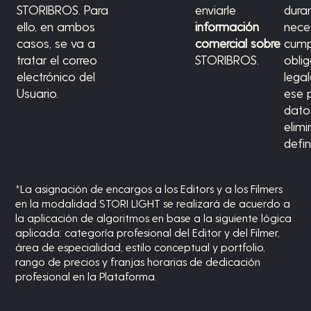
STORIBROS. Para
enviarle
dura
ello, en ambos
información
nece
casos, se va a
comercial sobre
cumpl
tratar el correo
STORIBROS.
obli
electrónico del
legal
Usuario.
ese p
dato
elim
defi
*La asignación de encargos a los Editors y a los Filmers
en la modalidad STORI LIGHT se realizará de acuerdo a
la aplicación de algoritmos en base a la siguiente lógica
aplicada: categoría profesional del Editor y del Filmer,
área de especialidad, estilo conceptual y portfolio,
rango de precios y franjas horarias de dedicación
profesional en la Plataforma.