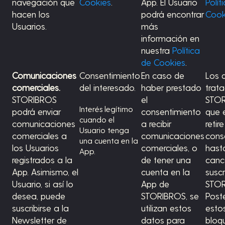
navegación que
Cookies
.
App. El Usuario
Polít
hacen los
podrá encontrar
Cook
Usuarios.
más
información en
nuestra
Política
de Cookies
.
Comunicaciones
Consentimiento
En caso de
Los 
comerciales.
del interesado.
haber prestado
trat
STORIBROS
el
STOR
Interés legítimo
podrá enviar
consentimiento
que 
cuando el
comunicaciones
a recibir
retir
Usuario tenga
comerciales a
comunicaciones
cons
una cuenta en la
los Usuarios
comerciales, o
hast
App.
registrados a la
de tener una
canc
App. Asimismo, el
cuenta en la
susc
Usuario, si así lo
App de
STOR
desea, puede
STORIBROS, se
Post
suscribirse a la
utilizan estos
esto
Newsletter de
datos para
bloq