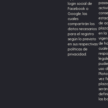
pasad
login social de
activ
Facebook o
conse
Google, las
esta
cuales
de ac
compartirán los
plazo
datos necesarios
en la
para el registro
vigen
según lo previsto
de ha
en sus respectivas
cuale
políticas de
respo
privacidad.
legal
pudie
uso d
Plata
vez f
plazo
serán
defin
las b