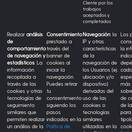
Cliente por los
trabajos
aceptados y
completados
Realizar
análisis
Consentimiento
Navegación
: la
Los 
de
prestado a
IP y otras
cons
comportamiento
través del
características
la i
de navegación y
banner de
de la
indic
estadísticos
: La
cookies al
navegación de
depe
información
iniciar la
los Usuarios (ej.
cada
recopilada a
navegación.
ubicación y/o
espec
través de las
Puedes retirar
dispositivo)
más 
cookies y otras
tu
derivadas del
sobr
tecnologías de
consentimiento
uso de las
de c
seguimiento
siguiendo los
cookies o
de l
similares que
pasos
tecnologías
para
permiten realizar
indicados en la
similares
tipo
un análisis de la
Política de
utilizadas en la
cook