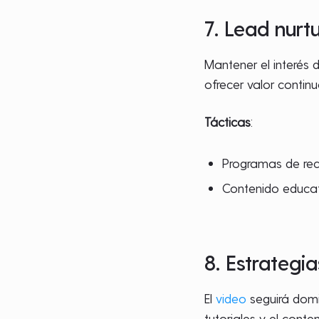
7. Lead nurtu
Mantener el interés d
ofrecer valor contin
Tácticas
:
Programas de re
Contenido educat
8. Estrategi
El
video
seguirá domi
tutoriales y el cont