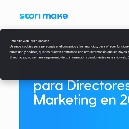
Este sitio web utiliza cookies
BLOG
> MARKETING
Usamos cookies para personalizar el contenido y los anuncios, para ofrecer funciones
publicidad y análisis, quienes pueden combinarla con otra información que les hayas 
Si rechazas, no se hará seguimiento de tu información cuando visites este sitio web.
La Guía de Ten
para Directore
Marketing en 