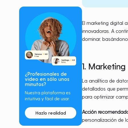
El marketing digital
innovadoras. A cont
dominar, basándono
1. Marketing
¿Profesionales de
video en sólo unos
La analítica de dato
minutos?
detallados que permit
Nuestra plataforma es
para optimizar camp
intuitiva y fácil de usar.
Acción recomendad
Hazlo realidad
personalización de 