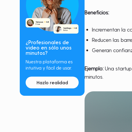
Beneficios:
Incrementan la co
Reducen las barr
¿Profesionales de
video en sólo unos
Generan confianza
minutos?
Nuestra plataforma es
intuitiva y fácil de usar.
Ejemplo:
Una startup
minutos.
Hazlo realidad