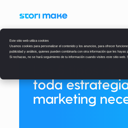
Este sitio web utiliza cookies
BLOG
> MARKETING
Usamos cookies para personalizar el contenido y los anuncios, para ofrecer funciones
publicidad y análisis, quienes pueden combinarla con otra información que les hayas 
Si rechazas, no se hará seguimiento de tu información cuando visites este sitio web.
Los 5 tipos de 
toda estrategi
marketing nece