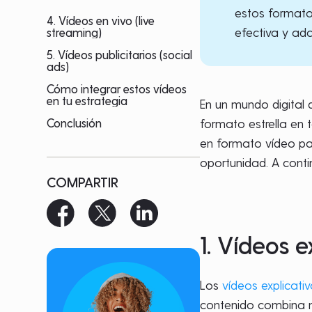
estos formato
4. Vídeos en vivo (live
efectiva y ad
streaming)
5. Vídeos publicitarios (social
ads)
Cómo integrar estos vídeos
en tu estrategia
En un mundo digital
Conclusión
formato estrella en
en formato vídeo pa
oportunidad. A conti
COMPARTIR
1. Vídeos e
Los
vídeos explicati
contenido combina na