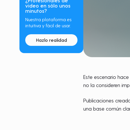
¿Profesionales de
video en sólo unos
minutos?
Nuestra plataforma es
intuitiva y fácil de usar.
Hazlo realidad
Este escenario hace 
no la consideren imp
Publicaciones creadas
una base común clar