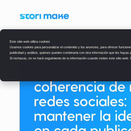
Este sitio web utiliza cookies
BLOG
> MARKETING
Usamos cookies para personalizar el contenido y los anuncios, para ofrecer funciones
publicidad y análisis, quienes pueden combinarla con otra información que les hayas 
Si rechazas, no se hará seguimiento de tu información cuando visites este sitio web.
La importancia
coherencia de
redes sociales
mantener la id
en cada public