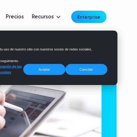
Precios
Recursos
Enterprise
tu uso de nuestro sitio con nuestros socios de redes sociales,
 seguimiento.
ración de las
Aceptar
Cancelar
cookies