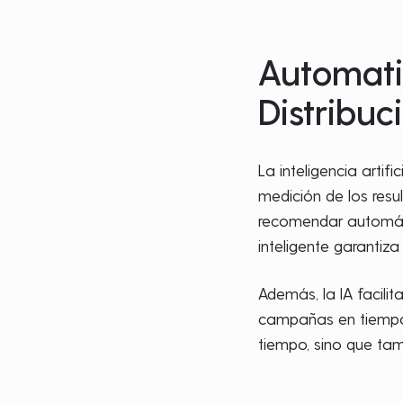
Automatiz
Distribuc
La inteligencia artif
medición de los res
recomendar automát
inteligente garanti
Además, la IA facilit
campañas en tiempo r
tiempo, sino que tam