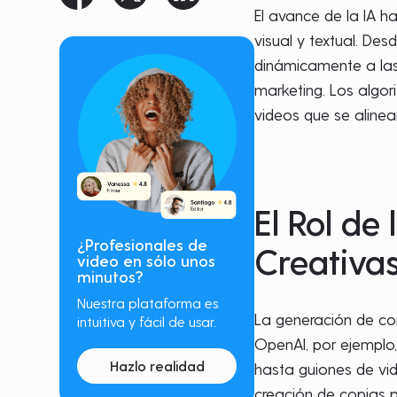
El avance de la IA 
visual y textual. De
dinámicamente a las 
marketing. Los algo
videos que se aline
El Rol de
¿Profesionales de
Creativa
video en sólo unos
minutos?
Nuestra plataforma es
La generación de co
intuitiva y fácil de usar.
OpenAI, por ejemplo,
Hazlo realidad
hasta guiones de vid
creación de copias 