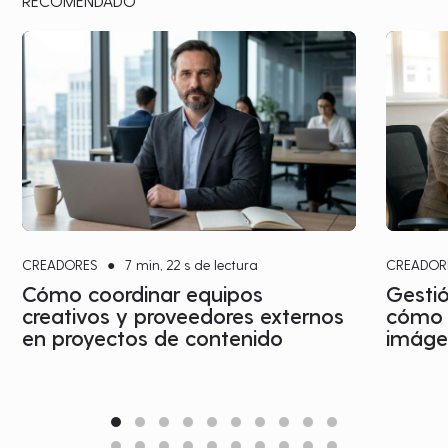
RECOMENDADO
CREADORES
●
7 min, 22 s de lectura
CREADOR
Cómo coordinar equipos
Gestió
creativos y proveedores externos
cómo c
en proyectos de contenido
imágen