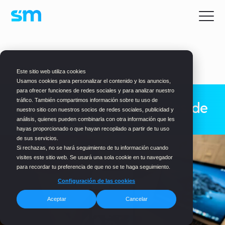
BLOG
> MARKETING
Este sitio web utiliza cookies
Usamos cookies para personalizar el contenido y los anuncios,
para ofrecer funciones de redes sociales y para analizar nuestro
tráfico. También compartimos información sobre tu uso de
Predicciones de tendencias de
nuestro sitio con nuestros socios de redes sociales, publicidad y
TikTok 2025
análisis, quienes pueden combinarla con otra información que les
hayas proporcionado o que hayan recopilado a partir de tu uso
de sus servicios.
Si rechazas, no se hará seguimiento de tu información cuando
visites este sitio web. Se usará una sola cookie en tu navegador
para recordar tu preferencia de que no se te haga seguimiento.
Configuración de las cookies
Aceptar
Cancelar